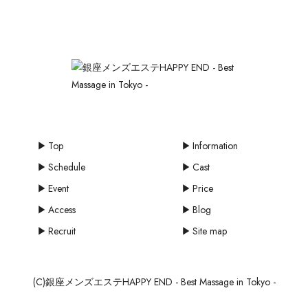
Top
Information
Schedule
Cast
Event
Price
Access
Blog
Recruit
Site map
(C)銀座メンズエステHAPPY END - Best Massage in Tokyo -