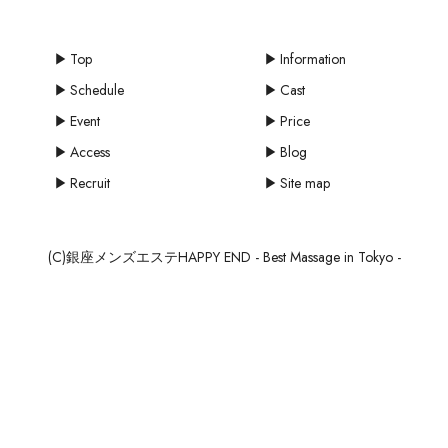
Top
Information
Schedule
Cast
Event
Price
Access
Blog
Recruit
Site map
(C)銀座メンズエステHAPPY END - Best Massage in Tokyo -